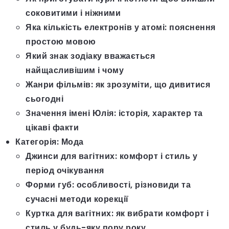
соковитими і ніжними
Яка кількість електронів у атомі: пояснення
простою мовою
Який знак зодіаку вважається
найщасливішим і чому
Жанри фільмів: як зрозуміти, що дивитися
сьогодні
Значення імені Юлія: історія, характер та
цікаві факти
Категорія:
Мода
Джинси для вагітних: комфорт і стиль у
період очікування
Форми губ: особливості, різновиди та
сучасні методи корекції
Куртка для вагітних: як вибрати комфорт і
стиль у будь-яку пору року