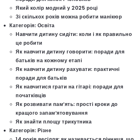
Який колір модний у 2025 році
Зі скількох років можна робити манікюр
Категорія:
Освіта
Навчити дитину сидіти: коли і як правильно
це робити
Як навчити дитину говорити: поради для
батьків на кожному етапі
Як навчити дитину рахувати: практичні
поради для батьків
Як навчитися грати на гітарі: поради для
початківців
Як розвивати пам’ять: прості кроки до
кращого запам’ятовування
Як знайти площу трикутника
Категорія:
Різне
14 років весілля: як називається річниця, що