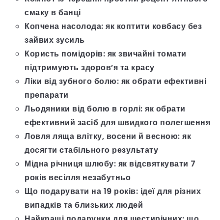
смаку в банці
Копчена насолода: як коптити ковбасу без
зайвих зусиль
Користь помідорів: як звичайні томати
підтримують здоров’я та красу
Ліки від зубного болю: як обрати ефективні
препарати
Льодяники від болю в горлі: як обрати
ефективний засіб для швидкого полегшення
Ловля ляща влітку, восени й весною: як
досягти стабільного результату
Мідна річниця шлюбу: як відсвяткувати 7
років весілля незабутньо
Що подарувати на 19 років: ідеї для різних
випадків та близьких людей
Найкращі подарунки для шестирічних: що