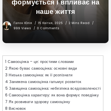
формується і впливає на
наше життя
Гапон Юлія
15 Квітня, 2025
2 Mins Read
999 Views
0 Comments
1
Самооцінка – це: простими словами
2
Якою буває самооцінка: основні види
3
Низька самооцінка: як її розпізнати
4
Занижена самооцінка гальмує розвиток
5
Завищена самооцінка: небезпека вседозволеності
6
Самооцінка характеру: як вона формує поведінку
7
Як розвивати здорову самооцінку
8
Висновок