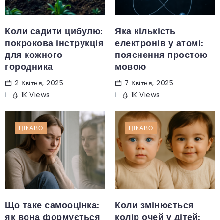
Коли садити цибулю:
Яка кількість
покрокова інструкція
електронів у атомі:
для кожного
пояснення простою
городника
мовою
2 Квітня, 2025
7 Квітня, 2025
1K Views
1K Views
ЦІКАВО
ЦІКАВО
Що таке самооцінка:
Коли змінюється
як вона формується
колір очей у дітей: