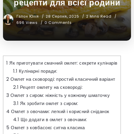
рецепти для всієї родини
Гапон Юлія
28 Серпня, 2025
2 Mins Read
696 Views
0 Comments
1
Як приготувати смачний омлет: секрети кулінарів
1.1
Кулінарні поради:
2
Омлет на сковороді: простий класичний варіант
2.1
Рецепт омлету на сковороді:
3
Омлет з сиром: ніжність у кожному шматочку
3.1
Як зробити омлет з сиром:
4
Омлет з овочами: легкий і корисний сніданок
4.1
Що додати в омлет з овочами:
5
Омлет з ковбасою: ситна класика