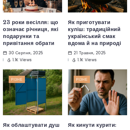
23 роки весілля: що
Як приготувати
означає річниця, які
куліш: традиційний
подарунки та
український смак
привітання обрати
вдома й на природі
30 Серпня, 2025
21 Травня, 2025
1.1K Views
1.1K Views
РІЗНЕ
РІЗНЕ
Як облаштувати душ
Як кинути курити: