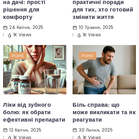
на дачі: прості
практичні поради
рішення для
для тих, хто готовий
комфорту
змінити життя
24 Квітня, 2025
10 Травня, 2025
1K Views
1K Views
РІЗНЕ
РІЗНЕ
Ліки від зубного
Біль справа: що
болю: як обрати
може викликати та як
ефективні препарати
реагувати
12 Квітня, 2025
30 Липня, 2025
1K Views
1K Views