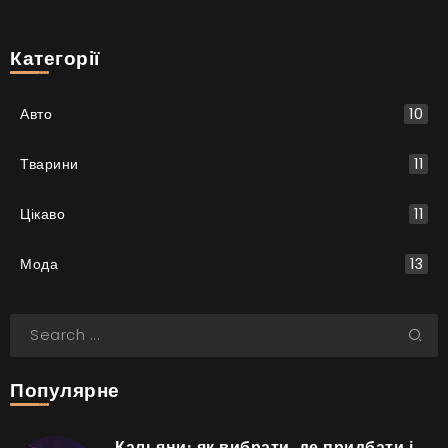
Категорії
Авто
10
Тварини
11
Цікаво
11
Мода
13
Популярне
Кальяни: як вибрати, де придбати і