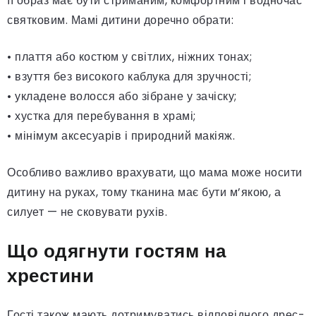
її образ має бути стриманим, комфортним і водночас
святковим. Мамі дитини доречно обрати:
• плаття або костюм у світлих, ніжних тонах;
• взуття без високого каблука для зручності;
• укладене волосся або зібране у зачіску;
• хустка для перебування в храмі;
• мінімум аксесуарів і природний макіяж.
Особливо важливо врахувати, що мама може носити
дитину на руках, тому тканина має бути м’якою, а
силует — не сковувати рухів.
Що одягнути гостям на
хрестини
Гості також мають дотримуватись відповідного дрес-