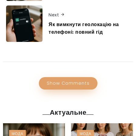
Next
Як вимкнути геолокацію на
телефоні: повний гід
Show Comments
Актуальне
МОДА
МОДА