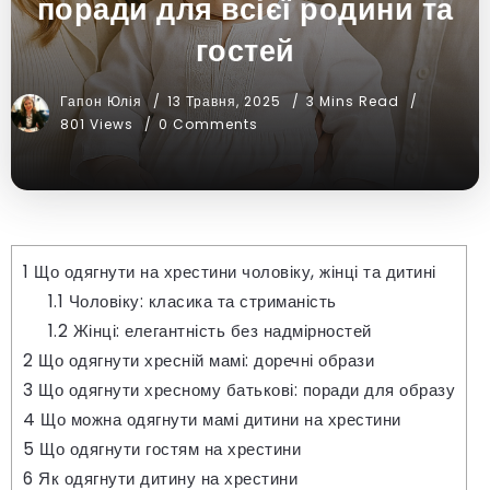
поради для всієї родини та
гостей
Гапон Юлія
13 Травня, 2025
3 Mins Read
801 Views
0 Comments
1
Що одягнути на хрестини чоловіку, жінці та дитині
1.1
Чоловіку: класика та стриманість
1.2
Жінці: елегантність без надмірностей
2
Що одягнути хресній мамі: доречні образи
3
Що одягнути хресному батькові: поради для образу
4
Що можна одягнути мамі дитини на хрестини
5
Що одягнути гостям на хрестини
6
Як одягнути дитину на хрестини