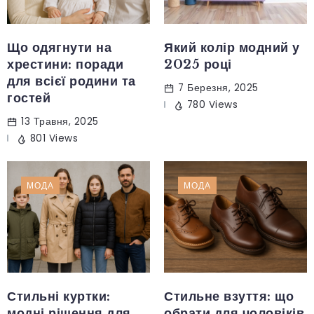
Що одягнути на
Який колір модний у
хрестини: поради
2025 році
для всієї родини та
7 Березня, 2025
гостей
780 Views
13 Травня, 2025
801 Views
МОДА
МОДА
Стильні куртки:
Стильне взуття: що
модні рішення для
обрати для чоловіків