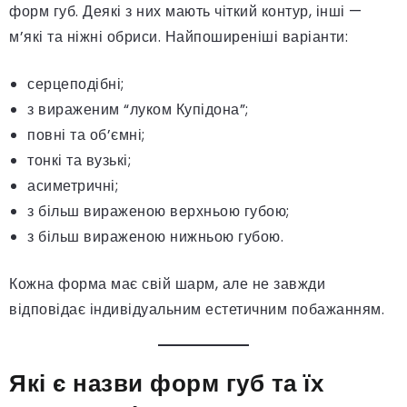
форм губ. Деякі з них мають чіткий контур, інші —
м’які та ніжні обриси. Найпоширеніші варіанти:
серцеподібні;
з вираженим “луком Купідона”;
повні та об’ємні;
тонкі та вузькі;
асиметричні;
з більш вираженою верхньою губою;
з більш вираженою нижньою губою.
Кожна форма має свій шарм, але не завжди
відповідає індивідуальним естетичним побажанням.
Які є назви форм губ та їх