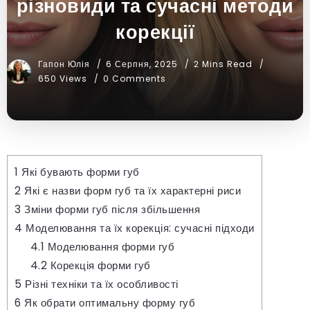
різновиди та сучасні методи
корекції
Гапон Юлія
6 Серпня, 2025
2 Mins Read
650 Views
0 Comments
1
Які бувають форми губ
2
Які є назви форм губ та їх характерні риси
3
Зміни форми губ після збільшення
4
Моделювання та їх корекція: сучасні підходи
4.1
Моделювання форми губ
4.2
Корекція форми губ
5
Різні техніки та їх особливості
6
Як обрати оптимальну форму губ