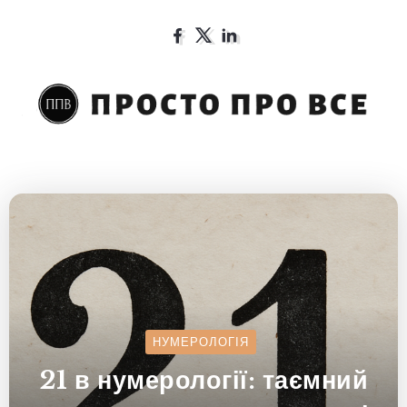
НУМЕРОЛОГІЯ
21 в нумерології: таємний