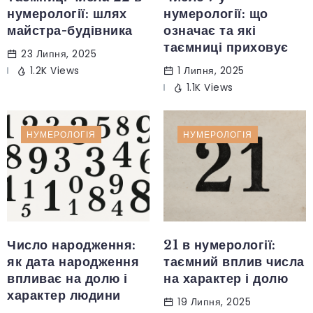
нумерології: шлях
нумерології: що
майстра-будівника
означає та які
таємниці приховує
23 Липня, 2025
1.2K Views
1 Липня, 2025
1.1K Views
НУМЕРОЛОГІЯ
НУМЕРОЛОГІЯ
Число народження:
21 в нумерології:
як дата народження
таємний вплив числа
впливає на долю і
на характер і долю
характер людини
19 Липня, 2025