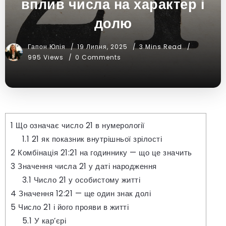
вплив числа на характер і
долю
Гапон Юлія
19 Липня, 2025
3 Mins Read
995 Views
0 Comments
1
Що означає число 21 в нумерології
1.1
21 як показник внутрішньої зрілості
2
Комбінація 21:21 на годиннику — що це значить
3
Значення числа 21 у даті народження
3.1
Число 21 у особистому житті
4
Значення 12:21 — ще один знак долі
5
Число 21 і його прояви в житті
5.1
У кар’єрі