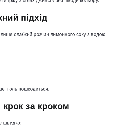
ити іржу з білих джинсів без шкоди кольору.
жний підхід
 лише слабкий розчин лимонного соку з водою:
кше тюль пошкодиться.
: крок за кроком
е швидко: