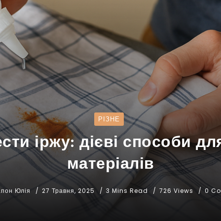
РІЗНЕ
сти іржу: дієві способи дл
матеріалів
апон Юлія
27 Травня, 2025
3 Mins Read
726 Views
0 C