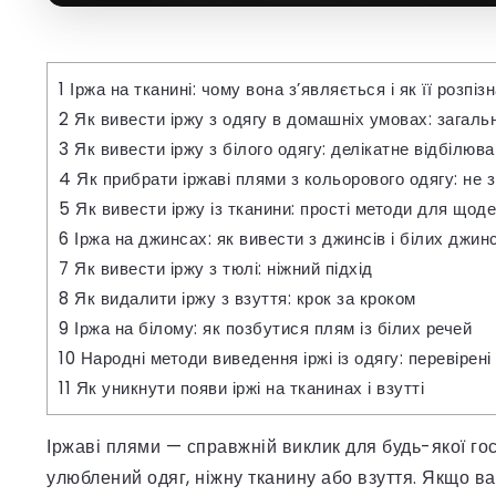
1
Іржа на тканині: чому вона з’являється і як її розпіз
2
Як вивести іржу з одягу в домашніх умовах: загаль
3
Як вивести іржу з білого одягу: делікатне відбілюв
4
Як прибрати іржаві плями з кольорового одягу: не 
5
Як вивести іржу із тканини: прості методи для щод
6
Іржа на джинсах: як вивести з джинсів і білих джинс
7
Як вивести іржу з тюлі: ніжний підхід
8
Як видалити іржу з взуття: крок за кроком
9
Іржа на білому: як позбутися плям із білих речей
10
Народні методи виведення іржі із одягу: перевірені
11
Як уникнути появи іржі на тканинах і взутті
Іржаві плями — справжній виклик для будь-якої гос
улюблений одяг, ніжну тканину або взуття. Якщо ва