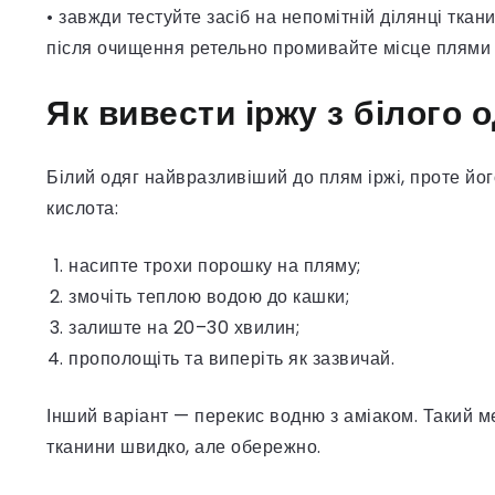
• завжди тестуйте засіб на непомітній ділянці ткани
після очищення ретельно промивайте місце плями
Як вивести іржу з білого 
Білий одяг найвразливіший до плям іржі, проте йо
кислота:
насипте трохи порошку на пляму;
змочіть теплою водою до кашки;
залиште на 20–30 хвилин;
прополощіть та виперіть як зазвичай.
Інший варіант — перекис водню з аміаком. Такий мет
тканини швидко, але обережно.