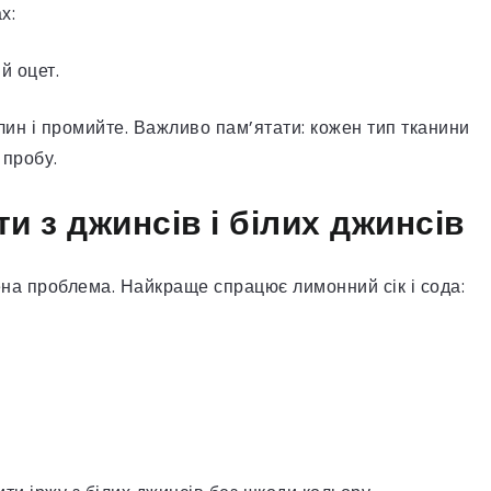
х:
ий оцет.
лин і промийте. Важливо пам’ятати: кожен тип тканини
 пробу.
ти з джинсів і білих джинсів
ена проблема. Найкраще спрацює лимонний сік і сода: