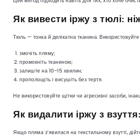
Цей метод підходить навіть для тих, хто хоче очист
Як вивести іржу з тюлі: ні
Тюль — тонка й делікатна тканина. Використовуйте
змочіть пляму;
промокніть тканиною;
залиште на 10–15 хвилин;
прополощіть і висушіть без тертя.
Не використовуйте щітки чи агресивні засоби, іна
Як видалити іржу з взуття
Якщо пляма з’явилася на текстильному взутті, дійт