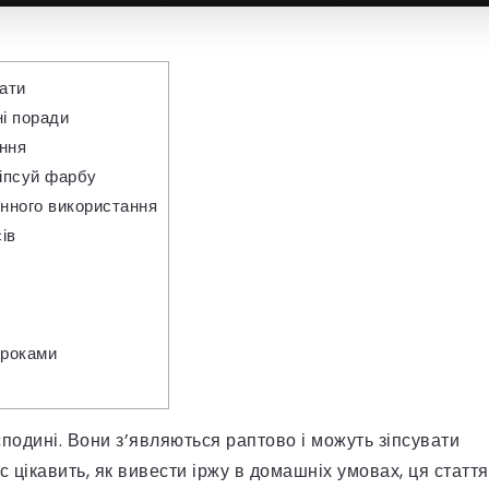
нати
ні поради
ання
зіпсуй фарбу
енного використання
ів
 роками
подині. Вони з’являються раптово і можуть зіпсувати
с цікавить, як вивести іржу в домашніх умовах, ця стаття