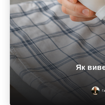
Як виве
Г