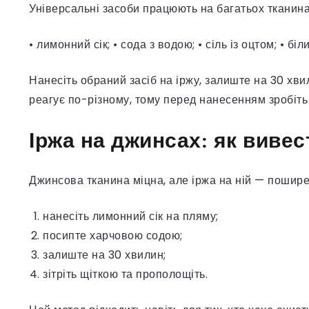
Універсальні засоби працюють на багатьох тканина
• лимонний сік; • сода з водою; • сіль із оцтом; • біл
Нанесіть обраний засіб на іржу, залиште на 30 хви
реагує по-різному, тому перед нанесенням зробіть
Іржа на джинсах: як вивес
Джинсова тканина міцна, але іржа на ній — пошир
нанесіть лимонний сік на пляму;
посипте харчовою содою;
залиште на 30 хвилин;
зітріть щіткою та прополощіть.