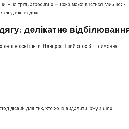
ни; • не тріть агресивно — іржа може в’їстися глибше; •
 холодною водою.
одягу: делікатне відбілюванн
го легше освітлити. Найпростіший спосіб — лимонна
од дієвий для тих, хто хоче видалити іржу з білої