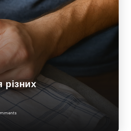
я різних
omments