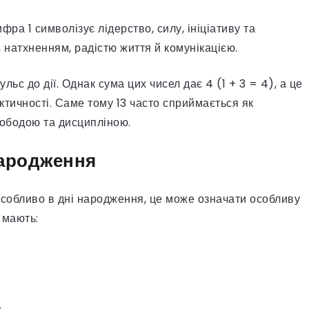
ифра 1 символізує лідерство, силу, ініціативу та
 натхненням, радістю життя й комунікацією.
льс до дії. Однак сума цих чисел дає 4 (1 + 3 = 4), а це
актичності. Саме тому 13 часто сприймається як
ободою та дисципліною.
народження
особливо в дні народження, це може означати особливу
 мають: