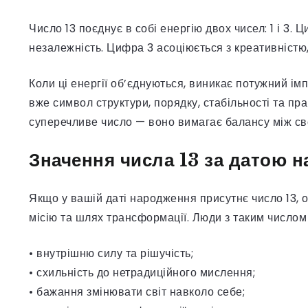
Число 13 поєднує в собі енергію двох чисел: 1 і 3. Ц
незалежність. Цифра 3 асоціюється з креативністю,
Коли ці енергії об’єднуються, виникає потужний імпу
вже символ структури, порядку, стабільності та пр
суперечливе число — воно вимагає балансу між св
Значення числа 13 за датою 
Якщо у вашій даті народження присутнє число 13, 
місію та шлях трансформації. Люди з таким числом
• внутрішню силу та рішучість;
• схильність до нетрадиційного мислення;
• бажання змінювати світ навколо себе;