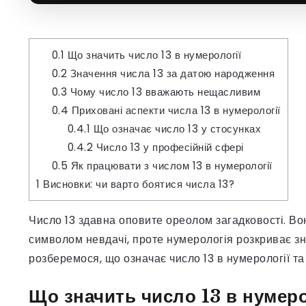
0.1
Що значить число 13 в нумерології
0.2
Значення числа 13 за датою народження
0.3
Чому число 13 вважають нещасливим
0.4
Приховані аспекти числа 13 в нумерології
0.4.1
Що означає число 13 у стосунках
0.4.2
Число 13 у професійній сфері
0.5
Як працювати з числом 13 в нумерології
1
Висновки: чи варто боятися числа 13?
Число 13 здавна оповите ореолом загадковості. Во
символом невдачі, проте нумерологія розкриває зн
розберемося, що означає число 13 в нумерології та
Що значить число 13 в нумеро