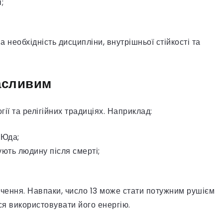
;
а необхідність дисципліни, внутрішньої стійкості та
асливим
ії та релігійних традиціях. Наприклад:
 Юда;
ують людину після смерті;
ачення. Навпаки, число 13 може стати потужним рушієм
я використовувати його енергію.