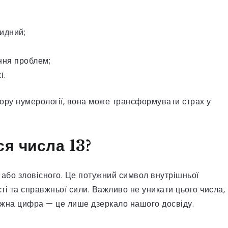
видний;
ння проблем;
і.
 зору нумерології, вона може трансформувати страх у
ся числа 13?
о або зловісного. Це потужний символ внутрішньої
сті та справжньої сили. Важливо не уникати цього числа,
кожна цифра — це лише дзеркало нашого досвіду.