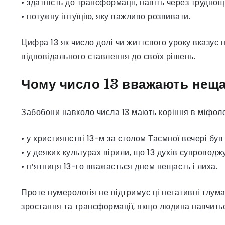
• здатність до трансформації, навіть через труднощі
• потужну інтуїцію, яку важливо розвивати.
Цифра 13 як число долі чи життєвого уроку вказує н
відповідального ставлення до своїх рішень.
Чому число 13 вважають нещ
Забобони навколо числа 13 мають коріння в міфолог
• у християнстві 13-м за столом Таємної вечері був
• у деяких культурах вірили, що 13 духів супроводж
• п’ятниця 13-го вважається днем нещасть і лиха.
Проте нумерологія не підтримує ці негативні тлум
зростання та трансформації, якщо людина навчитьс