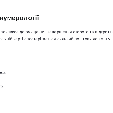
нумерології
о закликає до очищення, завершення старого та відкритт
гічній карті спостерігається сильний поштовх до змін у
ез:
ку;
;