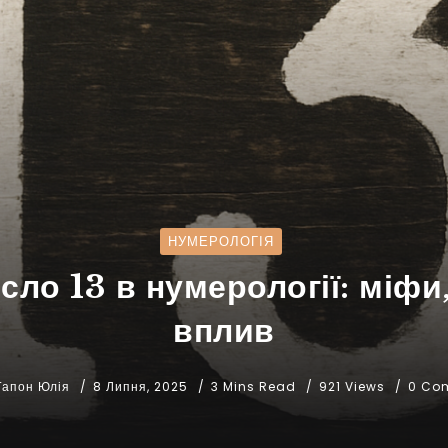
НУМЕРОЛОГІЯ
ло 13 в нумерології: міфи
вплив
Гапон Юлія
8 Липня, 2025
3 Mins Read
921 Views
0 Co