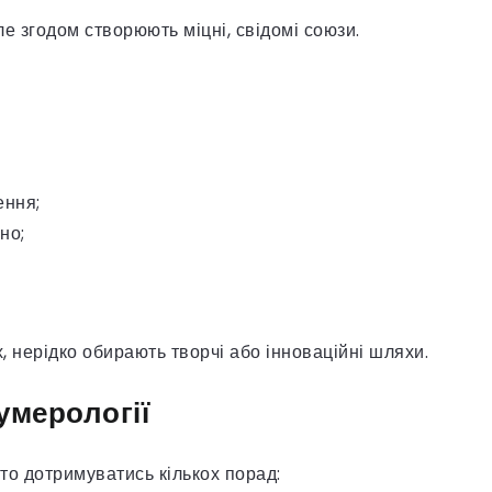
е згодом створюють міцні, свідомі союзи.
ення;
но;
, нерідко обирають творчі або інноваційні шляхи.
умерології
то дотримуватись кількох порад: