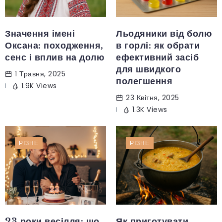
Значення імені
Льодяники від болю
Оксана: походження,
в горлі: як обрати
сенс і вплив на долю
ефективний засіб
для швидкого
1 Травня, 2025
полегшення
1.9K Views
23 Квітня, 2025
1.3K Views
РІЗНЕ
РІЗНЕ
23 роки весілля: що
Як приготувати