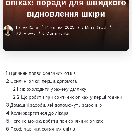
опіках: поради для швидкого
відновлення шкіри
Гапон Юлія
14 Квітня, 2025
3 Mins Read
761 Views
0 Comments
1
Причини появи сонячних опіків
2
Сонячні опіки: перша допомога
2.1
Як охолодити уражену ділянку
2.2
Що робити при сонячних опіках у перші години
3
Домашні засоби, які допоможуть загоєнню
4
Коли звертатися до лікаря
5
Чого не можна робити при сонячних опіках
6
Профілактика сонячних опіків