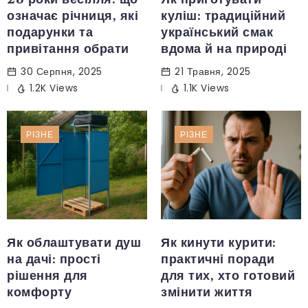
означає річниця, які
куліш: традиційний
подарунки та
український смак
привітання обрати
вдома й на природі
30 Серпня, 2025
21 Травня, 2025
1.2K Views
1.1K Views
РІЗНЕ
РІЗНЕ
Як облаштувати душ
Як кинути курити:
на дачі: прості
практичні поради
рішення для
для тих, хто готовий
комфорту
змінити життя