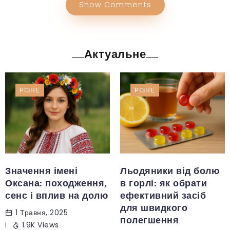
Show Comments
Актуальне
РІЗНЕ
РІЗНЕ
Значення імені
Льодяники від болю
Оксана: походження,
в горлі: як обрати
сенс і вплив на долю
ефективний засіб
для швидкого
1 Травня, 2025
полегшення
1.9K Views