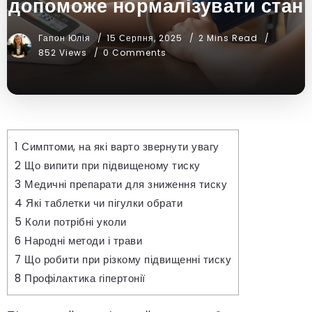
допоможе нормалізувати стан
Гапон Юлія
15 Серпня, 2025
2 Mins Read
852 Views
0 Comments
1
Симптоми, на які варто звернути увагу
2
Що випити при підвищеному тиску
3
Медичні препарати для зниження тиску
4
Які таблетки чи пігулки обрати
5
Коли потрібні уколи
6
Народні методи і трави
7
Що робити при різкому підвищенні тиску
8
Профілактика гіпертонії