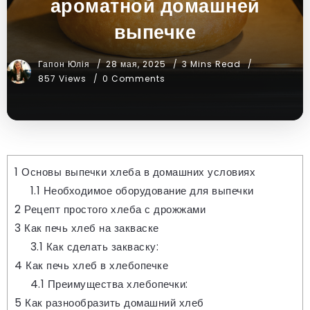
ароматной домашней
выпечке
Гапон Юлія
28 мая, 2025
3 Mins Read
857 Views
0 Comments
1
Основы выпечки хлеба в домашних условиях
1.1
Необходимое оборудование для выпечки
2
Рецепт простого хлеба с дрожжами
3
Как печь хлеб на закваске
3.1
Как сделать закваску:
4
Как печь хлеб в хлебопечке
4.1
Преимущества хлебопечки:
5
Как разнообразить домашний хлеб