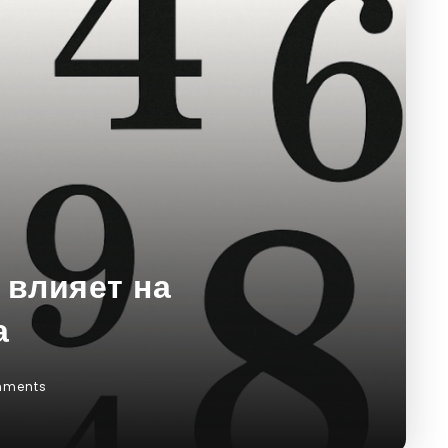
 влияет на
а
mments