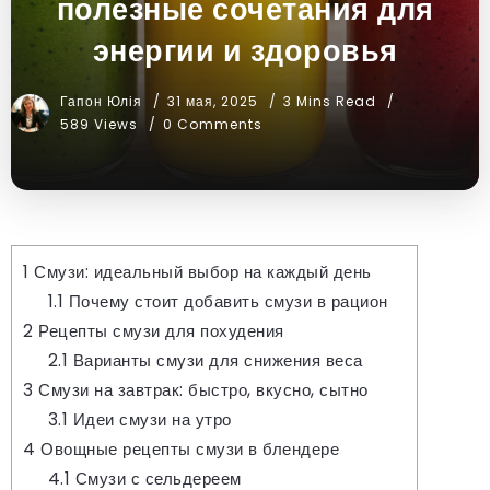
полезные сочетания для
энергии и здоровья
Гапон Юлія
31 мая, 2025
3 Mins Read
589 Views
0 Comments
1
Смузи: идеальный выбор на каждый день
1.1
Почему стоит добавить смузи в рацион
2
Рецепты смузи для похудения
2.1
Варианты смузи для снижения веса
3
Смузи на завтрак: быстро, вкусно, сытно
3.1
Идеи смузи на утро
4
Овощные рецепты смузи в блендере
4.1
Смузи с сельдереем